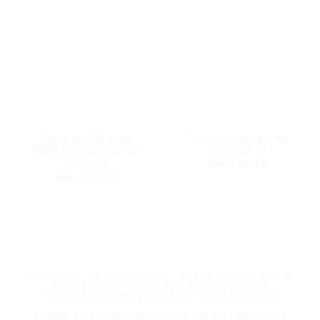
Thùng rác 70L nhựa
Thùng rác inox gạt tàn
HDPE (Có đạp chân, có
vuông GT-34
bánh xe )
Giá:
Liên hệ
Giá:
Liên hệ
THÙNG RÁC
XE THU GOM RÁC
BỐT GÁC, CABIN BẢO VỆ
NHÀ VỆ SINH DI ĐỘNG
BỒN TỰ HOẠI DI ĐỘNG
THÙNG COMPOSITE CHỞ HÀNG
SẢN PHẨM KHÁC
CÔNG TY TNHH ĐẦU TƯ VÀ PHÁT TRIỂN MÔI