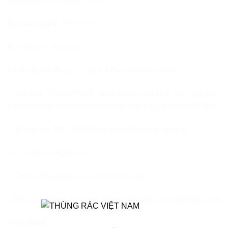
Dung tích tiêu chuẩn : 60L
Mã sản phẩm : HD – 60
Kích thước tổng thể:
Chiều Dài x Rộng x Cao = 475 x 425 x 650 mm
– Vật liệu : Nhựa HDPE chính phẩm sản xuất dây chuyền
hiện đại toàn bộ bên ngoài thùng phủ tia UV tránh lão hóa.
– Thùng rác 60L có 04 bánh xe nhỏ tiện di chuyển.
– Có nắp kín ngăn mùi
– Có tay đẩy phía sau, có 02 chốt nắp
– Màu sắc: Xanh lá, vàng, trắng, đen, đỏ, xanh dương, cam
* Ưu điểm: