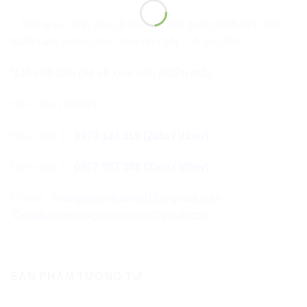
– Thùng rác nhỏ gọn, di chuyển tiện dụng thích hợp đặt
hành lang trường học, khu nhà bếp, hộ gia đình…
*Liên hệ báo giá và xem sản phẩm mẫu :
Hot – line (24/24h) :
Hot – line 1 :
0978 124 116 (Zalo / Viber)
Hot – line 2 :
0917 987 388 (Zalo / Viber)
E-mail:
Thungracvietnam2015@gmail.com
–
Congtymoitruonghtnvietnam@gmail.com
SẢN PHẨM TƯƠNG TỰ