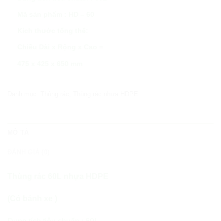
Mã sản phẩm : HD – 60
Kích thước tổng thể:
Chiều Dài x Rộng x Cao =
475 x 425 x 650 mm
Danh mục:
Thùng rác
,
Thùng rác nhựa HDPE
MÔ TẢ
ĐÁNH GIÁ (0)
Thùng rác 60L nhựa HDPE
(Có bánh xe )