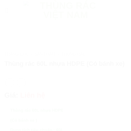
Skip
to
content
TRANG CHỦ
SẢN PHẨM
THÙNG RÁC
/
/
Thùng rác 60L nhựa HDPE (Có bánh xe)
Giá:
Liên hệ
Thùng rác 60L nhựa HDPE
(Có bánh xe )
Dung tích tiêu chuẩn : 60L