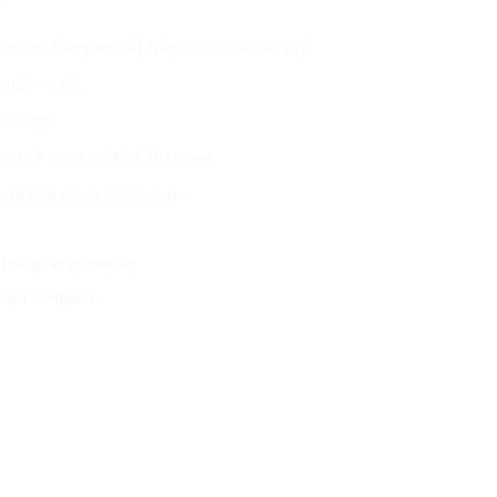
ít nhựa Composite ( Nắp kín, Có bánh xe)
huẩn : 240L
HC-240B
ng thể : 580 x 740 x 1070 mm
ạo là loại nhựa Composite
,
Thùng rác composite
 nhựa composite