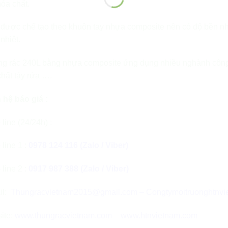
óa chất.
được chế tạo theo khuôn tay nhựa composite nên có độ bền nhất
nhiệt.
ng rác 240L bằng nhựa composite ứng dụng nhiều nghành công 
hất tảy rửa ….
 hệ báo giá :
 line (24/24h) :
 line 1 :
0978 124 116 (Zalo / Viber)
 line 2 :
0917 987 388 (Zalo / Viber)
l:
Thungracvietnam2015@gmail.com
–
Congtymoitruonghtnv
ite:
www.thungracvietnam.com
–
www.htnvietnam.com