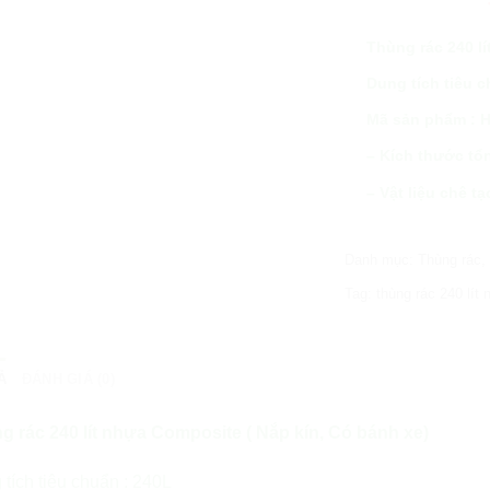
Thùng rác 240 l
Dung tích tiêu c
Mã sản phẩm : 
– Kích thước tổ
– Vật liệu chê t
Danh mục:
Thùng rác
Tag:
thùng rác 240 lít
Ả
ĐÁNH GIÁ (0)
g rác 240 lít nhựa Composite ( Nắp kín, Có bánh xe)
tích tiêu chuẩn : 240L