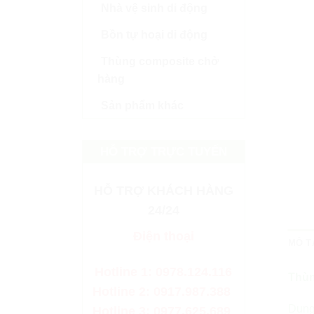
Nhà vệ sinh di động
Bồn tự hoại di động
Thùng composite chở
hàng
Sản phẩm khác
HỖ TRỢ TRỰC TUYẾN
HỖ TRỢ KHÁCH HÀNG
24/24
Điện thoại
MÔ T
Hotline 1: 0978.124.116
Thùn
Hotline 2: 0917.987.388
Dung 
Hotline 3: 0977.625.689