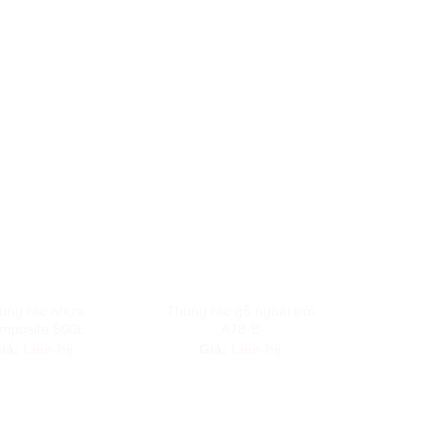
ùng rác nhựa
Thùng rác gỗ ngoài trời
Thùng rác 
mposite 500L
A78-B
H-
iá:
Liên hệ
Giá:
Liên hệ
Giá:
L