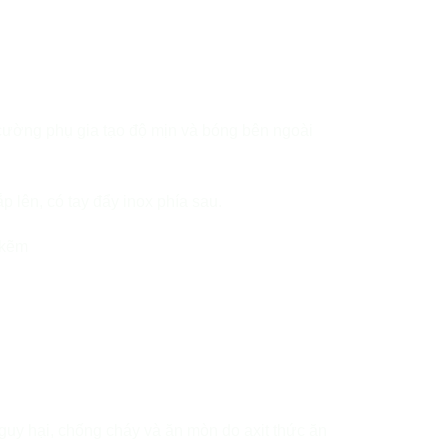
 cường phụ gia tạo độ mịn và bóng bên ngoài
 lên, có tay đẩy inox phía sau.
 kẽm
guy hại, chống cháy và ăn mòn do axit thức ăn