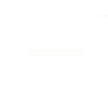
SẢ
THỐNG KÊ TRUY CẬP
T