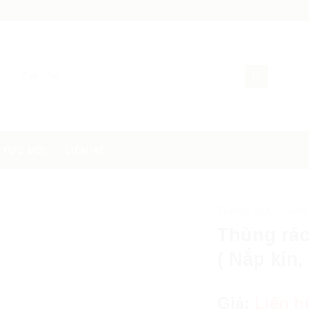
 TỨC MỚI
LIÊN HỆ
TRANG CHỦ
SẢN
/
Thùng rác
( Nắp kín,
Giá:
Liên h