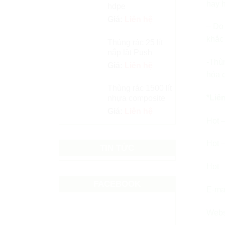
hay h
hdpe
Giá:
Liên hệ
– Do 
khắc 
Thùng rác 25 lít
nắp lật Push
-Thù
Giá:
Liên hệ
hóa c
Thùng rác 1500 lít
*Liên
nhựa composite
Giá:
Liên hệ
Hot –
Hot –
TIN TỨC
Hot –
FACEBOOK
E-mai
Webs