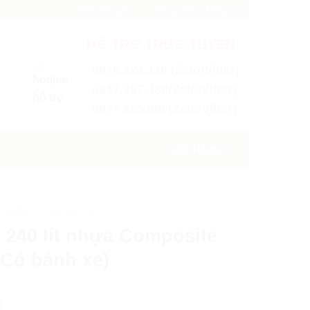
Nhận báo giá
Đăng nhập / Đăng ký
HỖ TRỢ TRỰC TUYẾN
0978.124.116 (Zalo/Viber)
0917.987.388(Zalo/Viber)
0977.625.689(Zalo/Viber)
GIỎ HÀNG
 PHẨM
THÙNG RÁC
/
 240 lít nhựa Composite
 Có bánh xe)
ệ