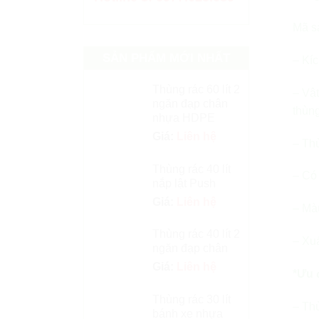
Mã s
SẢN PHẨM MỚI NHẤT
– Kíc
Thùng rác 60 lít 2
– Vật
ngăn đạp chân
thùng
nhựa HDPE
Giá:
Liên hệ
– Thù
Thùng rác 40 lít
– Có
nắp lật Push
Giá:
Liên hệ
– Màu
Thùng rác 40 lít 2
– Xuấ
ngăn đạp chân
Giá:
Liên hệ
*Ưu 
Thùng rác 30 lít
– Thù
bánh xe nhựa