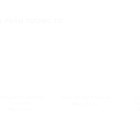
N PHẨM TƯƠNG TỰ
hùng rác 55L treo đơn
Th
Thùng rác 660 lít bánh xe
Composite
Co
Giá:
Liên hệ
Giá:
Liên hệ
G