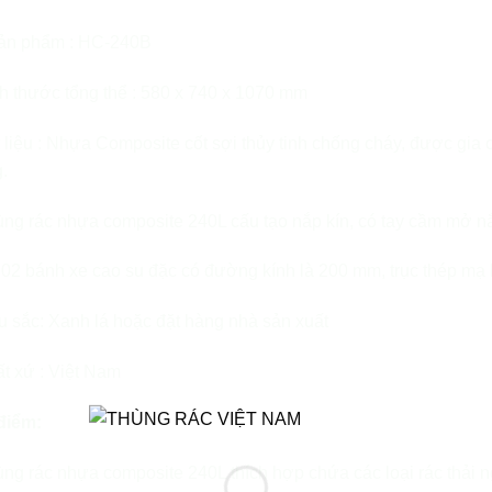
ản phẩm : HC-240B
h thước tổng thể : 580 x 740 x 1070 mm
 liệu : Nhựa Composite cốt sợi thủy tinh chống cháy, được gia
.
ng rác nhựa composite 240L cấu tạo nắp kín, có tay cầm mở nắp
 02 bánh xe cao su đặc có đường kính là 200 mm, trục thép mạ
 sắc: Xanh lá hoặc đặt hàng nhà sản xuất
t xứ : Việt Nam
điểm:
ng rác nhựa composite 240L thích hợp chứa các loại rác thải n