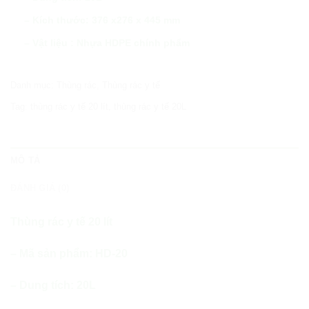
– Kích thước: 376 x276 x 445 mm
– Vật liệu : Nhựa HDPE chính phẩm
Danh mục:
Thùng rác
,
Thùng rác y tế
Tag:
thùng rác y tế 20 lít
,
thùng rác y tế 20L
MÔ TẢ
ĐÁNH GIÁ (0)
Thùng rác y tế 20 lít
– Mã sản phẩm: HD-20
– Dung tích: 20L