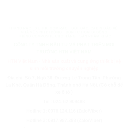
THÙNG RÁC
XE THU GOM RÁC
BỐT GÁC, CABIN BẢO VỆ
NHÀ VỆ SINH DI ĐỘNG
BỒN TỰ HOẠI DI ĐỘNG
THÙNG COMPOSITE CHỞ HÀNG
SẢN PHẨM KHÁC
CÔNG TY TNHH ĐẦU TƯ VÀ PHÁT TRIỂN MÔI
TRƯỜNG HTN VIỆT NAM
HTN Việt Nam - Nhà sản xuất và cung ứng thiết bị vệ
sinh môi trường chuyên nghiệp
Địa chỉ: Số 7, Ngõ 36, Đường Lê Trọng Tấn, Phường
La Khê, Quận Hà Đông, Thành phố Hà Nội. (Có chỗ để
xe ô tô )
Tel : 024. 62 909498
Hotline 1: 0978.124.116 (Zalo/Viber)
Hotline 2: 0917.987.388 (Zalo/Viber)