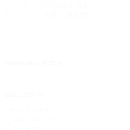
Skip
to
content
TRANG CHỦ
SẢN PHẨM
THÙNG RÁC
/
/
Thùng rác y tế 20 lít
Giá:
Liên hệ
Thùng rác y tế 20 lít
– Mã sản phẩm: HD-20
– Dung tích: 20L