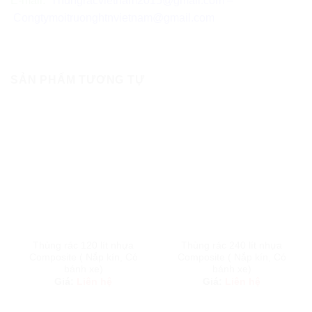
E-mail:
Thungracvietnam2015@gmail.com
–
Congtymoitruonghtnvietnam@gmail.com
SẢN PHẨM TƯƠNG TỰ
Thùng rác 120 lít nhựa
Thùng rác 240 lít nhựa
Composite ( Nắp kín, Có
Composite ( Nắp kín, Có
bánh xe)
bánh xe)
Giá:
Liên hệ
Giá:
Liên hệ