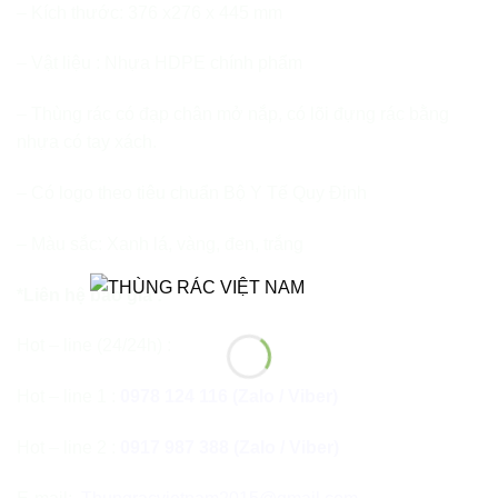
– Kích thước: 376 x276 x 445 mm
– Vật liệu : Nhựa HDPE chính phẩm
– Thùng rác có đạp chân mở nắp, có lõi đựng rác bằng
nhựa có tay xách.
– Có logo theo tiêu chuẩn Bộ Y Tế Quy Định
– Màu sắc: Xanh lá, vàng, đen, trắng
*Liên hệ báo giá :
Hot – line (24/24h) :
Hot – line 1 :
0978 124 116 (Zalo / Viber)
Hot – line 2 :
0917 987 388 (Zalo / Viber)