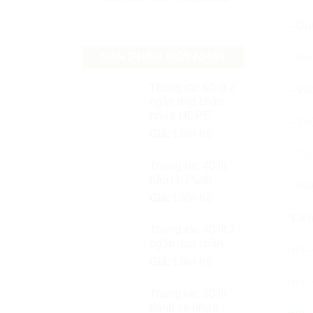
– Du
SẢN PHẨM MỚI NHẤT
– Kí
Thùng rác 60 lít 2
– Vậ
ngăn đạp chân
nhựa HDPE
– Thù
Giá:
Liên hệ
– Có 
Thùng rác 40 lít
nắp lật Push
– Mà
Giá:
Liên hệ
*Liên
Thùng rác 40 lít 2
ngăn đạp chân
Hot –
Giá:
Liên hệ
Hot –
Thùng rác 30 lít
bánh xe nhựa