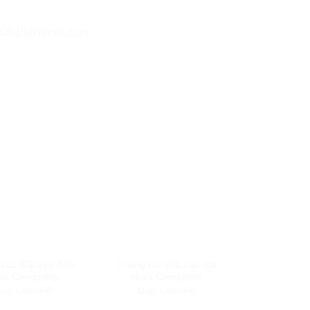
m2015@gmail.com
rác 80L treo đơn
Thùng rác 80L treo đôi
Thùng rá
ựa Composite
nhựa Composite
Composite
bênh, 
iá:
Liên hệ
Giá:
Liên hệ
Giá:
L