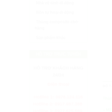
Nhà vệ sinh di động
Bồn tự hoại di động
Thùng composite chở
hàng
Sản phẩm khác
HỖ TRỢ TRỰC TUYẾN
HỖ TRỢ KHÁCH HÀNG
24/24
Điện thoại
MÔ T
Hotline 1: 0978.124.116
Thùng
Hotline 2: 0917.987.388
– Mã
Hotline 3: 0977.625.689