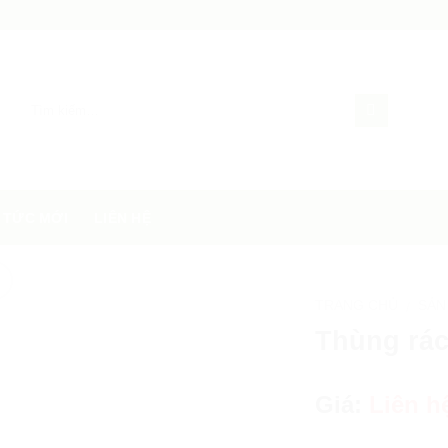
 TỨC MỚI
LIÊN HỆ
TRANG CHỦ
SẢN
/
Thùng rác 
Giá:
Liên h