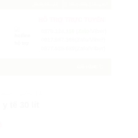
Nhận báo giá
Đăng nhập / Đăng ký
HỖ TRỢ TRỰC TUYẾN
0978.124.116 (Zalo/Viber)
0917.987.388(Zalo/Viber)
0977.625.689(Zalo/Viber)
GIỎ HÀNG
 PHẨM
THÙNG RÁC
/
y tế 30 lít
ệ