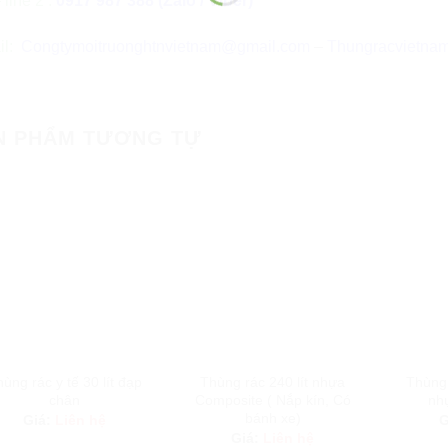
 line 2 :
0917 987 388 (Zalo / Viber)
il:
Congtymoitruonghtnvietnam@gmail.com
–
Thungracvietna
N PHẨM TƯƠNG TỰ
ùng rác y tế 30 lít đạp
Thùng rác 240 lít nhựa
Thùng 
chân
Composite ( Nắp kín, Có
nh
bánh xe)
Giá:
Liên hệ
G
Giá:
Liên hệ