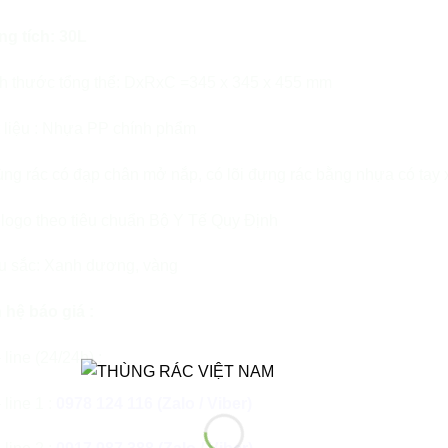
ng tích: 30L
ch thước tổng thể: DxRxC =345 x 345 x 455 mm
t liệu : Nhựa PP chính phẩm
ng rác có đạp chân mở nắp, có lõi đựng rác bằng nhựa có tay 
logo theo tiêu chuẩn Bộ Y Tế Quy Định
u sắc: Xanh dương, vàng
 hệ báo giá :
 line (24/24h) :
 line 1 :
0978 124 116 (Zalo / Viber)