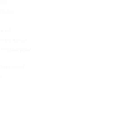
 lít
 HD-30T
L
ng thể:
x 345 x 455 mm
ựa PP chính phẩm
,
Thùng rác y tế
ít