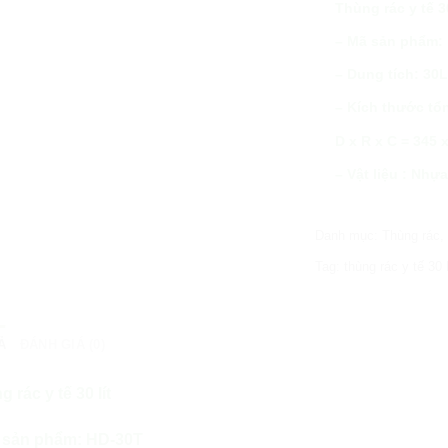
Thùng rác y tế 30
– Mã sản phẩm:
– Dung tích: 30
– Kích thước tổ
D x R x C = 345 
– Vật liệu : Nh
Danh mục:
Thùng rác
Tag:
thùng rác y tế 30 l
Ả
ĐÁNH GIÁ (0)
 rác y tế 30 lít
 sản phẩm: HD-30T